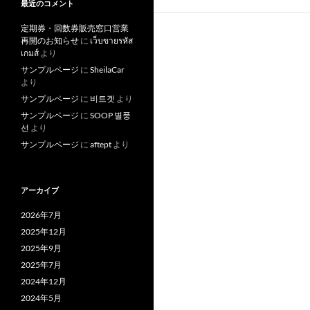
最近のコメント
定期券・回数券販売窓口営業
再開のお知らせ
に
เว็บขายรหัส
เกมส์
より
サンプルページ
に
SheilaCar
より
サンプルページ
に
비트겟
より
サンプルページ
に
SOOP 별풍
선
より
サンプルページ
に
aftept
より
アーカイブ
2026年7月
2025年12月
2025年9月
2025年7月
2024年12月
2024年5月