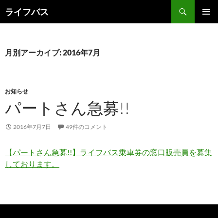
検
ライフバス
索
コ
メインメ
ン
ニュー
テ
ン
月別アーカイブ: 2016年7月
ツ
へ
ス
キ
お知らせ
ッ
パートさん急募!!
プ
2016年7月7日
49件のコメント
【パートさん急募!!】ライフバス乗車券の窓口販売員を募集
しております。