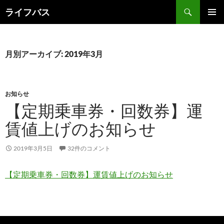
検
ライフバス
索
コ
メインメ
ン
ニュー
テ
ン
月別アーカイブ: 2019年3月
ツ
へ
ス
キ
お知らせ
ッ
【定期乗車券・回数券】運
プ
賃値上げのお知らせ
2019年3月5日
32件のコメント
【定期乗車券・回数券】運賃値上げのお知らせ