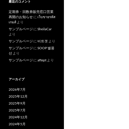
最近のコメント
定期券・回数券販売窓口営業
再開のお知らせ
に
เว็บขายรหัส
เกมส์
より
サンプルページ
に
SheilaCar
より
サンプルページ
に
비트겟
より
サンプルページ
に
SOOP 별풍
선
より
サンプルページ
に
aftept
より
アーカイブ
2026年7月
2025年12月
2025年9月
2025年7月
2024年12月
2024年5月