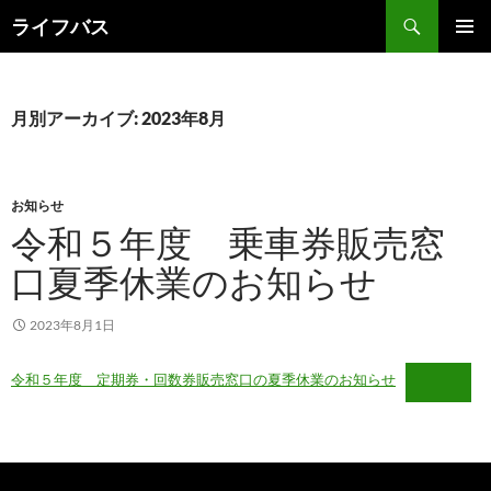
検
ライフバス
索
コ
メインメ
ン
ニュー
テ
ン
月別アーカイブ: 2023年8月
ツ
へ
ス
キ
お知らせ
ッ
令和５年度 乗車券販売窓
プ
口夏季休業のお知らせ
2023年8月1日
令和５年度 定期券・回数券販売窓口の夏季休業のお知らせ