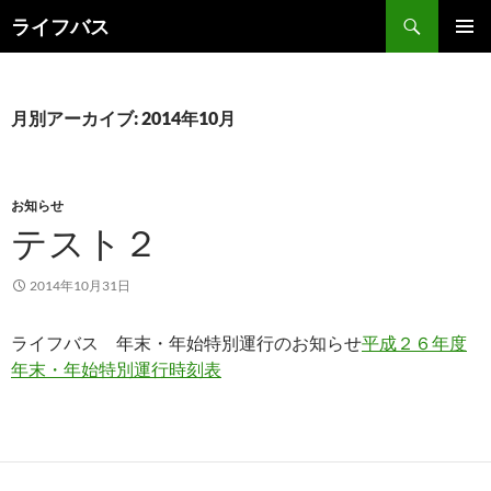
検
ライフバス
索
コ
メインメ
ン
ニュー
テ
ン
月別アーカイブ: 2014年10月
ツ
へ
ス
キ
お知らせ
ッ
テスト２
プ
2014年10月31日
ライフバス 年末・年始特別運行のお知らせ
平成２６年度
年末・年始特別運行時刻表