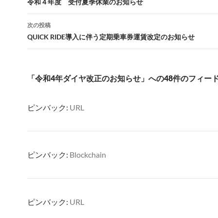
稿
令和４年度 受付夏季休業のお知らせ
ナ
次の投稿
ビ
QUICK RIDE導入に伴う定期乗車券運賃改定のお知らせ
ゲ
ー
「令和4年ダイヤ改正のお知らせ」への48件のフィー
シ
ョ
ピンバック:
URL
ン
ピンバック:
Blockchain
ピンバック:
URL