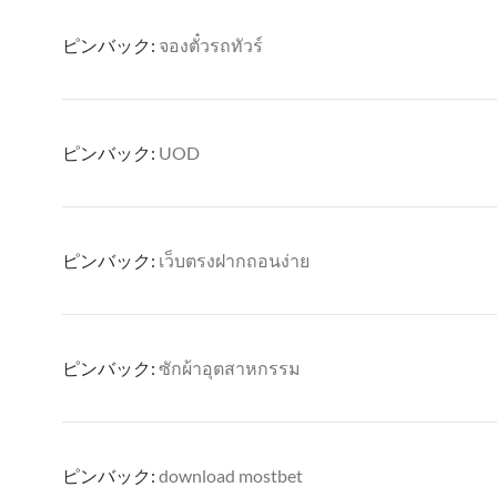
ピンバック:
จองตั๋วรถทัวร์
ピンバック:
UOD
ピンバック:
เว็บตรงฝากถอนง่าย
ピンバック:
ซักผ้าอุตสาหกรรม
ピンバック:
download mostbet