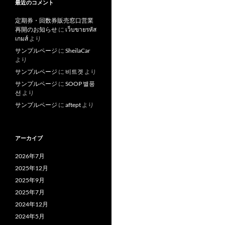
最近のコメント
定期券・回数券販売窓口営業
再開のお知らせ
に
เว็บขายรหัส
เกมส์
より
サンプルページ
に
SheilaCar
より
サンプルページ
に
비트겟
より
サンプルページ
に
SOOP 별풍
선
より
サンプルページ
に
aftept
より
アーカイブ
2026年7月
2025年12月
2025年9月
2025年7月
2024年12月
2024年5月