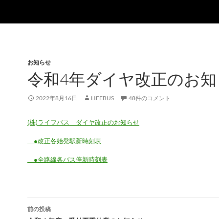
お知らせ
令和4年ダイヤ改正のお知
2022年8月16日
LIFEBUS
48件のコメント
(株)ライフバス ダイヤ改正のお知らせ
●改正各始発駅新時刻表
●全路線各バス停新時刻表
投
前の投稿