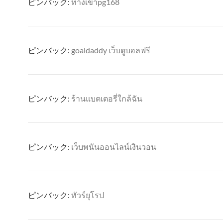
ピンバック:
ทางเข้าpg168
ピンバック:
goaldaddy เว็บดูบอลฟรี
ピンバック:
ร้านแบตเตอรี่ใกล้ฉัน
ピンバック:
เว็บพนันออนไลน์เงินวอน
ピンバック:
ทัวร์ยุโรป