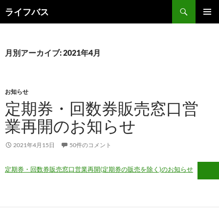
検
ライフバス
索
コ
メインメ
ン
ニュー
テ
ン
月別アーカイブ: 2021年4月
ツ
へ
ス
キ
お知らせ
ッ
定期券・回数券販売窓口営
プ
業再開のお知らせ
2021年4月15日
50件のコメント
定期券・回数券販売窓口営業再開(定期券の販売を除く)のお知らせ