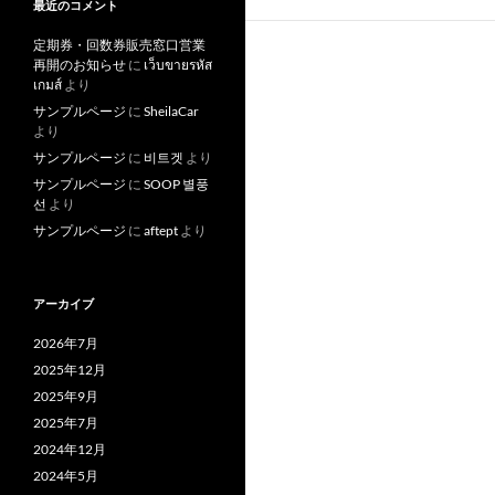
最近のコメント
定期券・回数券販売窓口営業
再開のお知らせ
に
เว็บขายรหัส
เกมส์
より
サンプルページ
に
SheilaCar
より
サンプルページ
に
비트겟
より
サンプルページ
に
SOOP 별풍
선
より
サンプルページ
に
aftept
より
アーカイブ
2026年7月
2025年12月
2025年9月
2025年7月
2024年12月
2024年5月