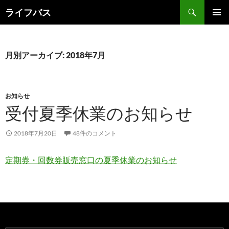
検
ライフバス
索
コ
メインメ
ン
ニュー
テ
ン
月別アーカイブ: 2018年7月
ツ
へ
ス
キ
お知らせ
ッ
受付夏季休業のお知らせ
プ
2018年7月20日
48件のコメント
定期券・回数券販売窓口の夏季休業のお知らせ