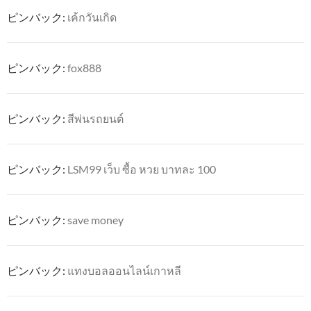
ピンバック:
เค้กวันเกิด
ピンバック:
fox888
ピンバック:
สีพ่นรถยนต์
ピンバック:
LSM99 เว็บ ซื้อ หวย บาทละ 100
ピンバック:
save money
ピンバック:
แทงบอลออนไลน์เกาหลี