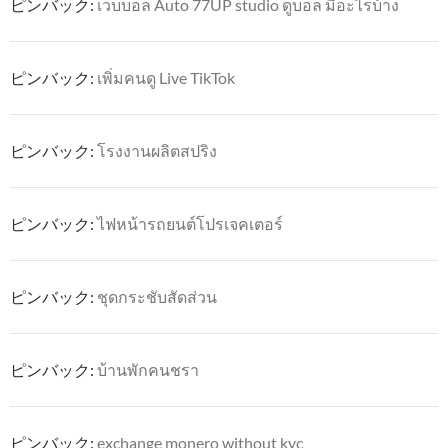
ピンバック:
เว็บบอล Auto 77UP studio ดูบอล มีอะไรบ้าง
ピンバック:
เพิ่มคนดู Live TikTok
ピンバック:
โรงงานผลิตสปริง
ピンバック:
ไฟหน้ารถยนต์โปรเจคเตอร์
ピンバック:
ชุดกระชับสัดส่วน
ピンバック:
บ้านพักคนชรา
ピンバック:
exchange monero without kyc