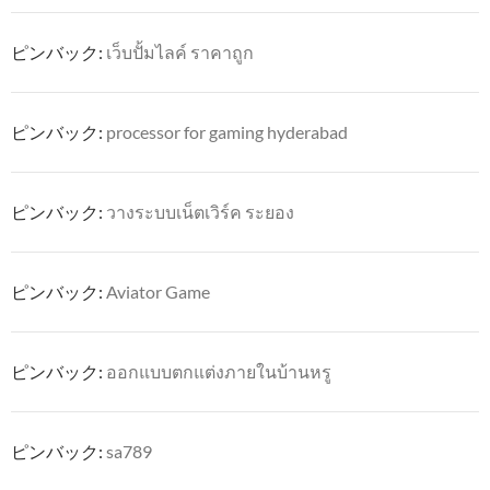
ピンバック:
เว็บปั้มไลค์ ราคาถูก
ピンバック:
processor for gaming hyderabad
ピンバック:
วางระบบเน็ตเวิร์ค ระยอง
ピンバック:
Aviator Game
ピンバック:
ออกแบบตกแต่งภายในบ้านหรู
ピンバック:
sa789