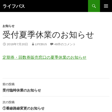
検
ライフバス
索
コ
メインメ
ン
ニュー
テ
ン
お知らせ
ツ
受付夏季休業のお知らせ
へ
ス
2018年7月20日
LIFEBUS
48件のコメント
キ
ッ
定期券・回数券販売窓口の夏季休業のお知らせ
プ
投
前の投稿
稿
受付臨時休業のお知らせ
ナ
次の投稿
ビ
①番線路線変更のお知らせ