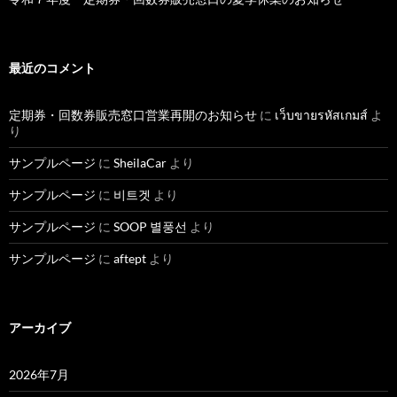
最近のコメント
定期券・回数券販売窓口営業再開のお知らせ
に
เว็บขายรหัสเกมส์
よ
り
サンプルページ
に
SheilaCar
より
サンプルページ
に
비트겟
より
サンプルページ
に
SOOP 별풍선
より
サンプルページ
に
aftept
より
アーカイブ
2026年7月