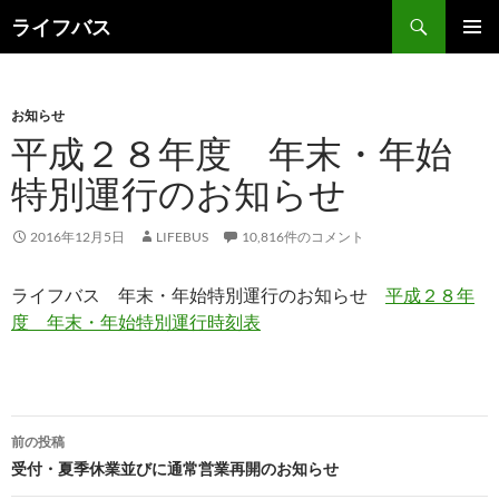
検
ライフバス
索
コ
メインメ
ン
ニュー
テ
ン
お知らせ
ツ
平成２８年度 年末・年始
へ
特別運行のお知らせ
ス
キ
ッ
2016年12月5日
LIFEBUS
10,816件のコメント
プ
ライフバス 年末・年始特別運行のお知らせ
平成２８年
度 年末・年始特別運行時刻表
投
前の投稿
稿
受付・夏季休業並びに通常営業再開のお知らせ