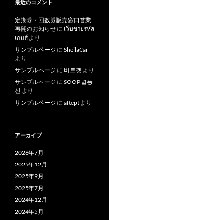
最近のコメント
定期券・回数券販売窓口営業
再開のお知らせ
に
เว็บขายรหัส
เกมส์
より
サンプルページ
に
SheilaCar
より
サンプルページ
に
비트겟
より
サンプルページ
に
SOOP 별풍
선
より
サンプルページ
に
aftept
より
アーカイブ
2026年7月
2025年12月
2025年9月
2025年7月
2024年12月
2024年5月