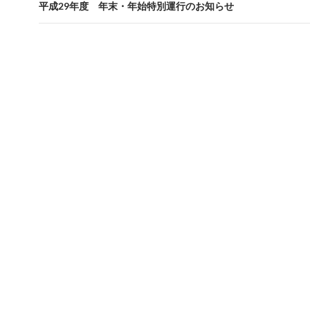
ビ
平成29年度 年末・年始特別運行のお知らせ
ゲ
ー
シ
ョ
ン