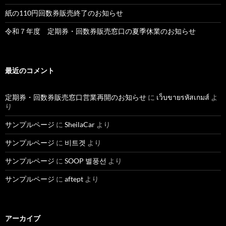
紙の110円回数券販売終了のお知らせ
令和７年度 定期券・回数券販売窓口の夏季休業のお知らせ
最近のコメント
定期券・回数券販売窓口営業再開のお知らせ
に
เว็บขายรหัสเกมส์
よ
り
サンプルページ
に
SheilaCar
より
サンプルページ
に
비트겟
より
サンプルページ
に
SOOP 별풍선
より
サンプルページ
に
aftept
より
アーカイブ