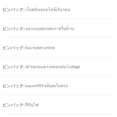
ピンバック:
เว็บพนันออนไลน์เงินวอน
ピンバック:
ออกแบบตกแต่งภายในบ้าน
ピンバック:
bus ticket online
ピンバック:
Al Yarmouk University College
ピンバック:
bacon999 สล็อตเว็บตรง
ピンバック:
สีกันไฟ