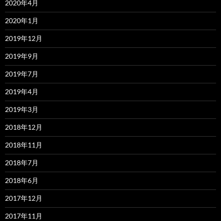
2020年4月
2020年1月
2019年12月
2019年9月
2019年7月
2019年4月
2019年3月
2018年12月
2018年11月
2018年7月
2018年6月
2017年12月
2017年11月