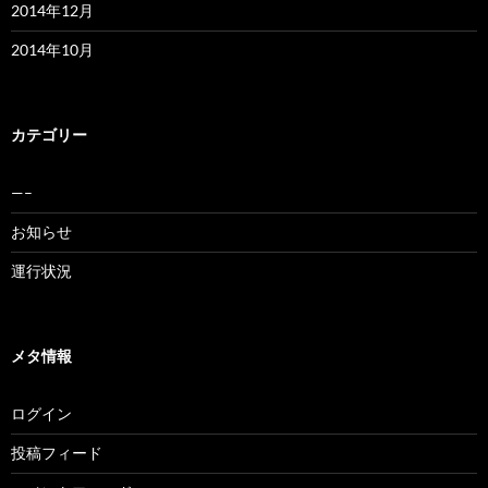
2014年12月
2014年10月
カテゴリー
—–
お知らせ
運行状況
メタ情報
ログイン
投稿フィード