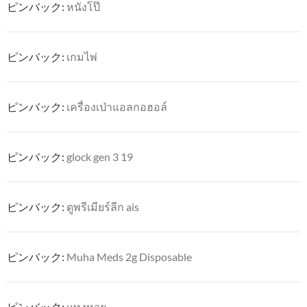
ピンバック:
หนังโป๊
ピンバック:
เกมไพ่
ピンバック:
เครื่องเป่าแอลกอฮอล์
ピンバック:
glock gen 3 19
ピンバック:
ดูพรีเมียร์ลีก ais
ピンバック:
Muha Meds 2g Disposable
ピンバック:
แทงหวย