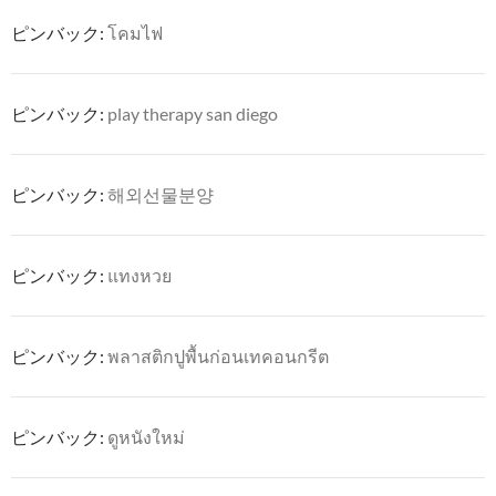
ピンバック:
โคมไฟ
ピンバック:
play therapy san diego
ピンバック:
해외선물분양
ピンバック:
แทงหวย
ピンバック:
พลาสติกปูพื้นก่อนเทคอนกรีต
ピンバック:
ดูหนังใหม่