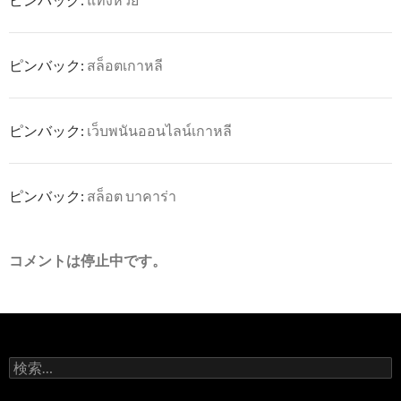
ピンバック:
สล็อตเกาหลี
ピンバック:
เว็บพนันออนไลน์เกาหลี
ピンバック:
สล็อต บาคาร่า
コメントは停止中です。
検
索: