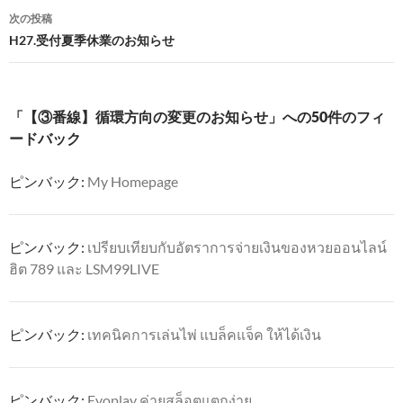
ナ
次の投稿
ビ
H27.受付夏季休業のお知らせ
ゲ
ー
「【③番線】循環方向の変更のお知らせ」への50件のフィ
シ
ードバック
ョ
ピンバック:
My Homepage
ン
ピンバック:
เปรียบเทียบกับอัตราการจ่ายเงินของหวยออนไลน์
ฮิต 789 และ LSM99LIVE
ピンバック:
เทคนิคการเล่นไพ่ แบล็คแจ็ค ให้ได้เงิน
ピンバック:
Evoplay ค่ายสล็อตแตกง่าย