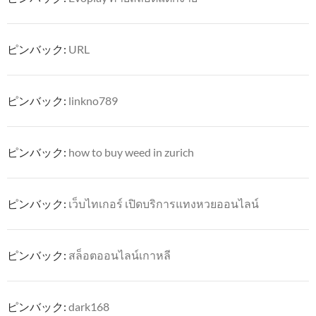
ピンバック:
URL
ピンバック:
linkno789
ピンバック:
how to buy weed in zurich
ピンバック:
เว็บไทเกอร์ เปิดบริการแทงหวยออนไลน์
ピンバック:
สล็อตออนไลน์เกาหลี
ピンバック:
dark168