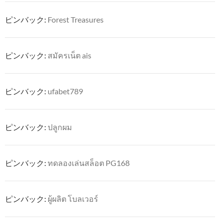
ピンバック:
Forest Treasures
ピンバック:
สมัครเน็ต ais
ピンバック:
ufabet789
ピンバック:
ปลูกผม
ピンバック:
ทดลองเล่นสล็อต PG168
ピンバック:
ผู้ผลิต โบลเวอร์