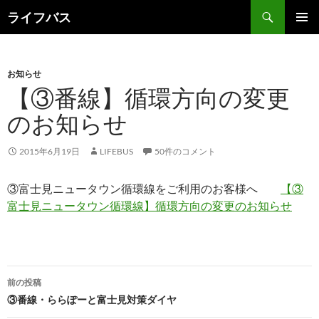
検
ライフバス
索
コ
メインメ
ン
ニュー
テ
ン
お知らせ
ツ
【③番線】循環方向の変更
へ
のお知らせ
ス
キ
ッ
2015年6月19日
LIFEBUS
50件のコメント
プ
③富士見ニュータウン循環線をご利用のお客様へ
【③
富士見ニュータウン循環線】循環方向の変更のお知らせ
投
前の投稿
稿
③番線・ららぽーと富士見対策ダイヤ