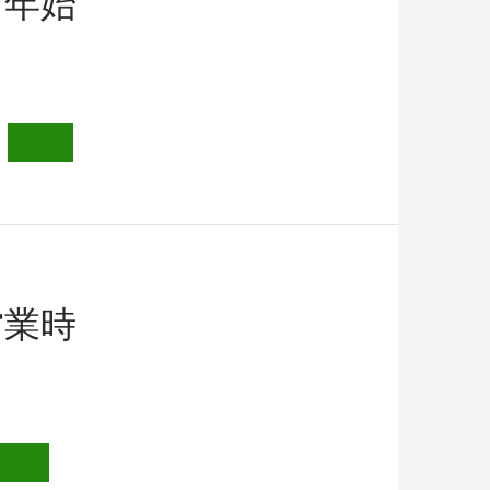
・年始
営業時