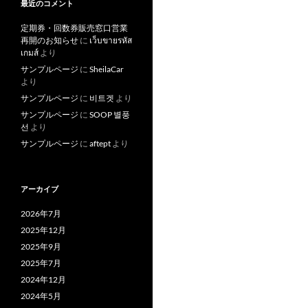
最近のコメント
定期券・回数券販売窓口営業
再開のお知らせ
に
เว็บขายรหัส
เกมส์
より
サンプルページ
に
SheilaCar
より
サンプルページ
に
비트겟
より
サンプルページ
に
SOOP 별풍
선
より
サンプルページ
に
aftept
より
アーカイブ
2026年7月
2025年12月
2025年9月
2025年7月
2024年12月
2024年5月